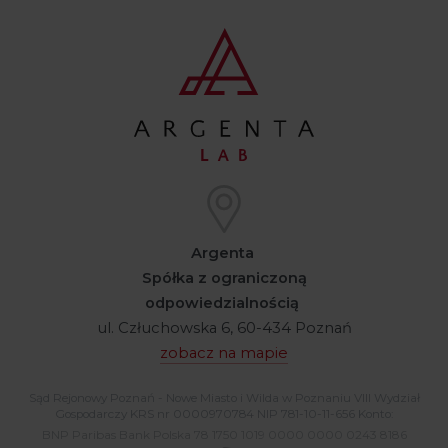
Argenta
Spółka z ograniczoną
odpowiedzialnością
ul. Człuchowska 6, 60-434 Poznań
zobacz na mapie
Sąd Rejonowy Poznań - Nowe Miasto i Wilda w Poznaniu VIII Wydział
Gospodarczy KRS nr 0000970784 NIP 781-10-11-656 Konto:
BNP Paribas Bank Polska 78 1750 1019 0000 0000 0243 8186