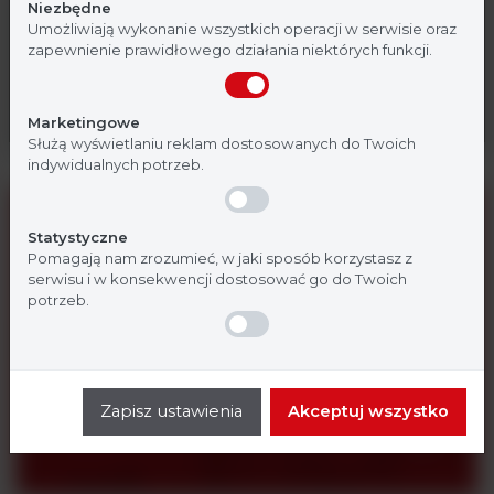
Niezbędne
medycznej. Potwierdź, że jesteś profesjonalistą:
Umożliwiają wykonanie wszystkich operacji w serwisie oraz
zapewnienie prawidłowego działania niektórych funkcji.
Potrzebujesz konsultacji z naszym specjalistą?
Skontaktuj się z nami.
Nie jestem
Tak, jestem
Marketingowe
Służą wyświetlaniu reklam dostosowanych do Twoich
indywidualnych potrzeb.
Statystyczne
Pomagają nam zrozumieć, w jaki sposób korzystasz z
serwisu i w konsekwencji dostosować go do Twoich
potrzeb.
Strefa
klienta
Certyfikaty, karty charakterystyki oraz katalogi
Zapisz ustawienia
Akceptuj wszystko
produktowe