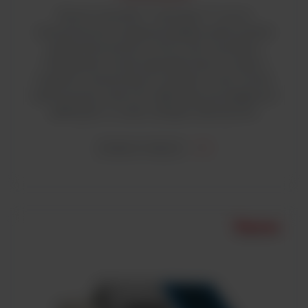
Thermo Scientific ™ Varioskan ™ LUX to
wszechstronne urządzenie będące jednocześnie
spektrofotometrem UV/VIS oraz czytnikiem
mikropłytek. Został zaprojektowany z myślą o
szybkich i niezawodnych wynikach, może zostać
wykorzystany nawet do najbardziej wymagających
aplikacjach i w wielu rodzajach laboratoriów.
ZOBACZ WIĘCEJ