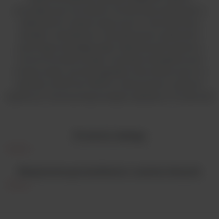
prowadzonych pomiarów. Konstrukcja oparta jest o
układ dwóch wiązek optycznych z wewnętrznym
kanałem odniesienia i rozbudowanym systemem
automatycznej diagnostyki. Zastosowanie systemu
monochromatorowego umożliwia nieograniczone
zmiany analiz i pomiar sygnałów fotometrycznych w
zakresie od 200 do 1000nm. Skanowanie w pełnym
spektrum można przeprowadzić zaledwie w 10 sekund!
Prostota obsługi
Bezpieczne gromadzenie i analiza danych