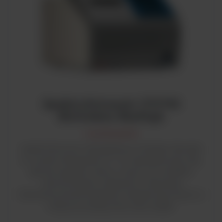
Spektrofotometr UV/VIS
Multiskan SkyHigh
Czytniki płytek
Spektrofotometr mikropłytkowy Multiskan SkyHigh
to czytnik mikropłytek UV / Vis zaprojektowany tak,
aby był wygodny i łatwy w użyciu we wszelkich
zastosowaniach związanych z absorpcją
fotometryczną lub badaniami turbidymetrycznymi, a
zwłaszcza analizą DNA, RNA i białek.