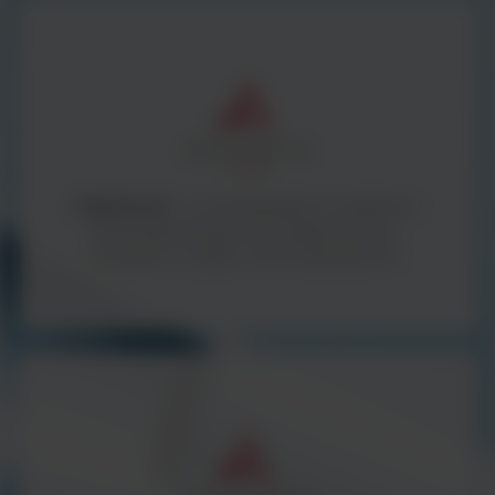
ArgentaLab -
to wysokiej jakości urządzenia i
sprzęt laboratoryjny oraz diagnostyczny -
wszystko z myślą o Twoim laboratorium.