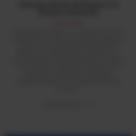
Czytnik płytek Multiskan FC
Thermo Scientific
Czytniki płytek
Czytnik płytek Multiskan FC to spektrofotometr VIS
przeznaczony do rutynowych pomiarów absorbancji
w wielu różnych doświadczeniach badawczych i
klinicznych. Umożliwia bardzo szybki odczyt do
nawet 384 próbek. Dzięki wbudowanemu modułowi
auto-diagnostyki, certyfikatom IQ/OQ/PQ oraz
narzędziom weryfikacyjnym gwarantuje
wiarygodność, jakość oraz wysoką powtarzalność
pomiarów.
ZOBACZ WIĘCEJ