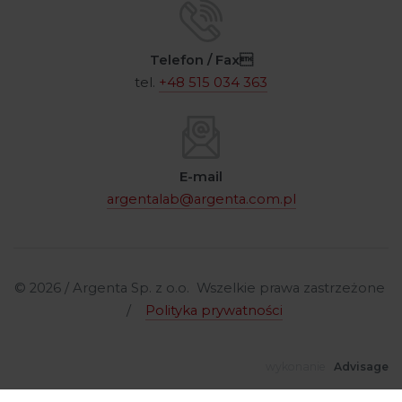
Telefon / Fax
tel.
+48 515 034 363
E-mail
argentalab@argenta.com.pl
© 2026 / Argenta Sp. z o.o. Wszelkie prawa zastrzeżone
/
Polityka prywatności
wykonanie
Advisage