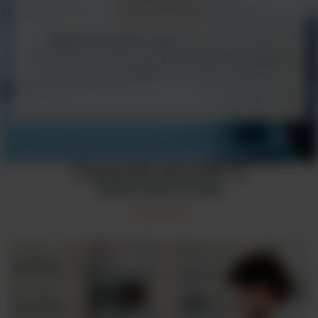
Argenta Innovative Labs
(AIL) - we focus on
providing innovative and technologically advanced
products to the diagnostic market in the UK
Czytniki płytek w
laboratorium