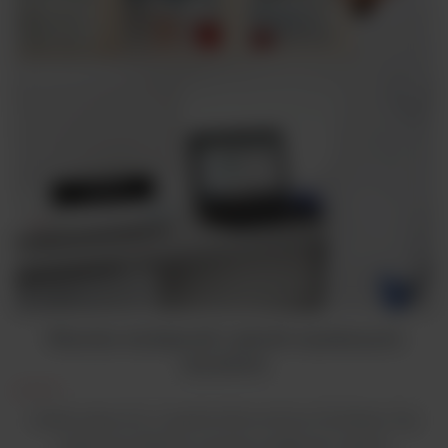
Wysoka wydajność i jakość uzyskanych
wyników
Układ optyczny w spektrofotometrze Multiskan Sky
zapewnia stabilną wysoką wydajność i jakość