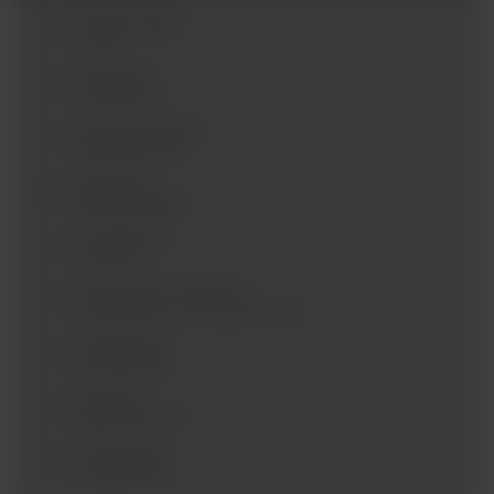
Diagnostyka
PCR
Komory
laminarne
Automatyzacja
laboratorium
Mierniki
laboratoryjne
Urządzenia
cieplne
Mieszanie, wirowanie,
wytrząsanie, homogenizacja
Urządzenia
chłodnicze
Higiena
laboratorium
Pozostałe
urządzenia