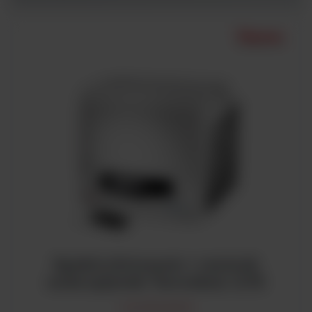
Spektrofotometr i czytnik
mikropłytek Varioskan LUX
Czytniki płytek