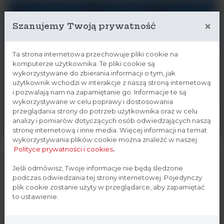
×
Szanujemy Twoją prywatność
Ta strona internetowa przechowuje pliki cookie na
Serwis
komputerze użytkownika. Te pliki cookie są
ArgentaLab
wykorzystywane do zbierania informacji o tym, jak
użytkownik wchodzi w interakcje z naszą stroną internetową
i pozwalają nam na zapamiętanie go. Informacje te są
Gwarantujemy Państwu pełne wsparcie
wykorzystywane w celu poprawy i dostosowania
techniczne dla naszych urządzeń.
przeglądania strony do potrzeb użytkownika oraz w celu
analizy i pomiarów dotyczących osób odwiedzających naszą
stronę internetową i inne media. Więcej informacji na temat
wykorzystywania plików cookie można znaleźć w naszej
Polityce prywatności i cookies
.
Strona przeznaczona dla
Jeśli odmówisz, Twoje informacje nie będą śledzone
podczas odwiedzania tej strony internetowej. Pojedynczy
profesjonalistów
plik cookie zostanie użyty w przeglądarce, aby zapamiętać
to ustawienie.
Strona, na której się znajdujesz, zawiera treści
Masz
pytania?
przeznaczone dla profesjonalistów z branży