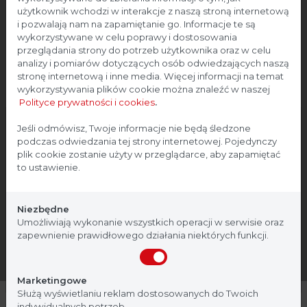
użytkownik wchodzi w interakcje z naszą stroną internetową
i pozwalają nam na zapamiętanie go. Informacje te są
wykorzystywane w celu poprawy i dostosowania
przeglądania strony do potrzeb użytkownika oraz w celu
analizy i pomiarów dotyczących osób odwiedzających naszą
stronę internetową i inne media. Więcej informacji na temat
wykorzystywania plików cookie można znaleźć w naszej
Polityce prywatności i cookies
.
Strona przeznaczona dla
Jeśli odmówisz, Twoje informacje nie będą śledzone
podczas odwiedzania tej strony internetowej. Pojedynczy
profesjonalistów
plik cookie zostanie użyty w przeglądarce, aby zapamiętać
to ustawienie.
Strona, na której się znajdujesz, zawiera treści
przeznaczone dla profesjonalistów z branży
Niezbędne
medycznej. Potwierdź, że jesteś profesjonalistą:
Umożliwiają wykonanie wszystkich operacji w serwisie oraz
zapewnienie prawidłowego działania niektórych funkcji.
Nie jestem
Tak, jestem
Marketingowe
Służą wyświetlaniu reklam dostosowanych do Twoich
indywidualnych potrzeb.