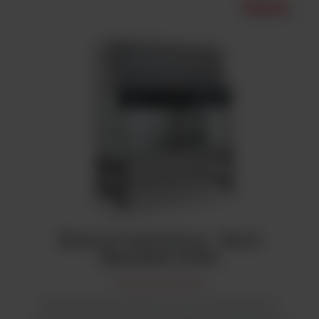
Komora laminarna - Seria
MaxiSafe 2030i
Komory laminarne
Seria MaxiSafe 2030i firmy Thermo Scientific to