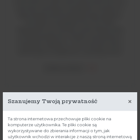
nowoczesne i w pełni zautomatyzowane komory z
pionowym laminarnym przepływem powietrza II
klasy bezpieczeństwa biologicznego zgodnie z
wymogami europejskiej normy EN 12469.
Wyposażone są w potrójny system filtracji, który
umożliwia bezpieczne i sterylne warunki pracy z
materiałem zakaźnym, w tym z prionami oraz z
substancjami mutagennymi i cytotoksycznymi.
ZOBACZ WIĘCEJ
×
Szanujemy Twoją prywatność
Ta strona internetowa przechowuje pliki cookie na
komputerze użytkownika. Te pliki cookie są
wykorzystywane do zbierania informacji o tym, jak
użytkownik wchodzi w interakcje z naszą stroną internetową