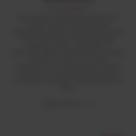
Komory laminarne
Komory bezpieczeństwa biologicznego Thermo
Scientific Herasafe 2030i (BSC) zostały
zaprojektowane tak, aby zmaksymalizować ochronę
próbek i bezpieczeństwo użytkownika dzięki
wyjątkowym środkom ograniczającym, a
jednocześnie zapewnić doskonały komfort i wygodę
użytkownika. Przełomowe innowacje i
bezprecedensowe funkcje sprawiają, że Herasafe
2030i BSC jest naszą najbardziej zaawansowaną
technologicznie i przyjazną użytkownikowi komorą
klasy II.
ZOBACZ WIĘCEJ