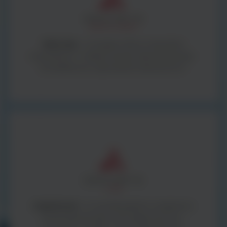
BestLabs -
to bogata oferta materiałów
zużywalnych i małego sprzętu laboratoryjnego -
kompleksowe wyposażenie laboratorium.
ArgentaLab -
to wysokiej jakości urządzenia i
sprzęt laboratoryjny oraz diagnostyczny -