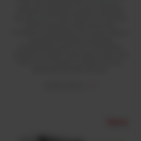
pełni zautomatyzowane komory z pionowym
laminarnym przepływem powietrza i spełniające
wymogi normy EN 12469. Zapewnia ochronę osób,
próbek i środowiska. Dzięki zastosowaniu
materiałów o wysokiej jakości oraz systemu filtracji o
podwyższonej wydajności zapewniają
ponadprzeciętny poziom ochrony środowiska i
operatora oraz sterylne miejsce pracy. Lampy Cross
Beam UV-C montowane w ścianach bocznych,
gwarantują 100% pokrycie komory.
ZOBACZ WIĘCEJ