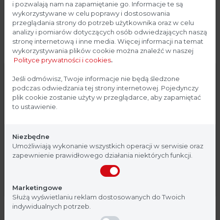
i pozwalają nam na zapamiętanie go. Informacje te są
wykorzystywane w celu poprawy i dostosowania
przeglądania strony do potrzeb użytkownika oraz w celu
analizy i pomiarów dotyczących osób odwiedzających naszą
stronę internetową i inne media. Więcej informacji na temat
wykorzystywania plików cookie można znaleźć w naszej
Polityce prywatności i cookies
.
Strona przeznaczona dla
Jeśli odmówisz, Twoje informacje nie będą śledzone
podczas odwiedzania tej strony internetowej. Pojedynczy
profesjonalistów
plik cookie zostanie użyty w przeglądarce, aby zapamiętać
Komora laminarna - MSC
to ustawienie.
Advantage
Strona, na której się znajdujesz, zawiera treści
przeznaczone dla profesjonalistów z branży
Komory laminarne
Niezbędne
medycznej. Potwierdź, że jesteś profesjonalistą:
Umożliwiają wykonanie wszystkich operacji w serwisie oraz
Seria MSC Advantage II klasy bezpieczeństwa to
zapewnienie prawidłowego działania niektórych funkcji.
komory z pionowym laminarnym przepływem
powietrza zaprojektowane i wykonane w pełni z
Nie jestem
Tak, jestem
zgodnością z europejską normą EN 12469,
Marketingowe
zapewniając sterylne miejsce pracy oraz
Służą wyświetlaniu reklam dostosowanych do Twoich
bezpieczeństwo środowiska jak i samego operatora.
indywidualnych potrzeb.
Zastosowanie innowacyjnych rozwiązań pozwala na