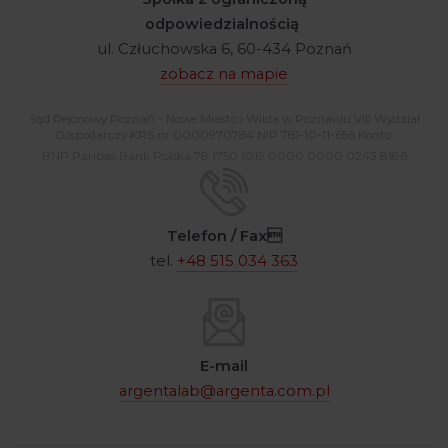
odpowiedzialnością
ul. Człuchowska 6, 60-434 Poznań
zobacz na mapie
Sąd Rejonowy Poznań - Nowe Miasto i Wilda w Poznaniu VIII Wydział
Gospodarczy KRS nr 0000970784 NIP 781-10-11-656 Konto:
BNP Paribas Bank Polska 78 1750 1019 0000 0000 0243 8186
Telefon / Fax
tel.
+48 515 034 363
E-mail
argentalab@argenta.com.pl