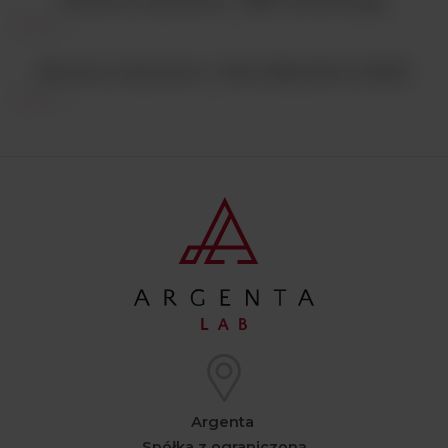
Komora laminarna - Seria MaxiSave 2030i
Argenta
Spółka z ograniczoną