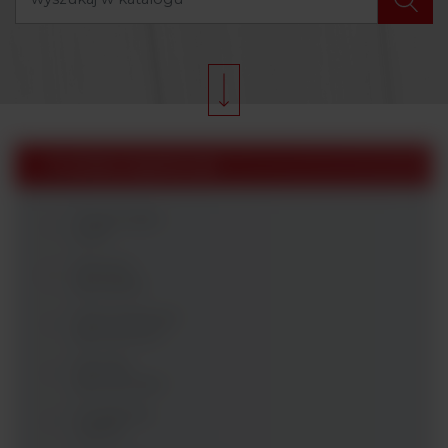
Produkty Argenta Lab
Diagnostyka
PCR
Komory
laminarne
Automatyzacja
laboratorium
Mierniki
laboratoryjne
Urządzenia
cieplne