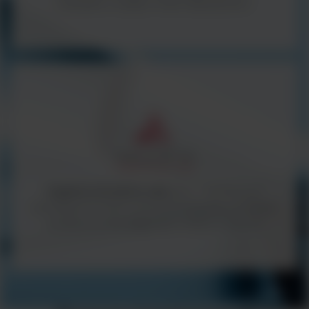
wszystko z myślą o Twoim laboratorium.
Argenta Innovative Labs
(AIL) - we focus on
providing innovative and technologically advanced
products to the diagnostic market in the UK