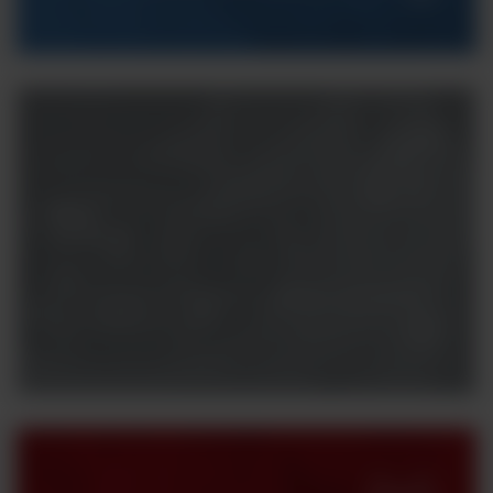
Masz
pytania?
Potrzebujesz konsultacji z naszym specjalistą?
Skontaktuj się z nami.