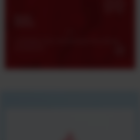
Strefa
klienta
Certyfikaty, karty charakterystyki oraz katalogi
produktowe