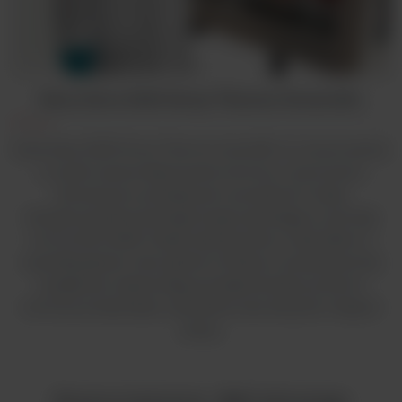
Seria Save 2020 firmy Thermo Scientific
Seria Save 2020 firmy Thermo Scientific to nowoczesne
i w pełni zautomatyzowane komory z pionowym
laminarnym przepływem powietrza II klasy
bezpieczeństwa biologicznego spełniające wymogi
normy EN 12469. Dzięki zastosowaniu materiałów o
wysokiej jakości oraz systemu filtracji o podwyższonej
wydajności zapewniają ponadprzeciętny poziom
ochrony środowiska i operatora oraz sterylne miejsce
pracy.
Komora laminarna - MSC Advantage