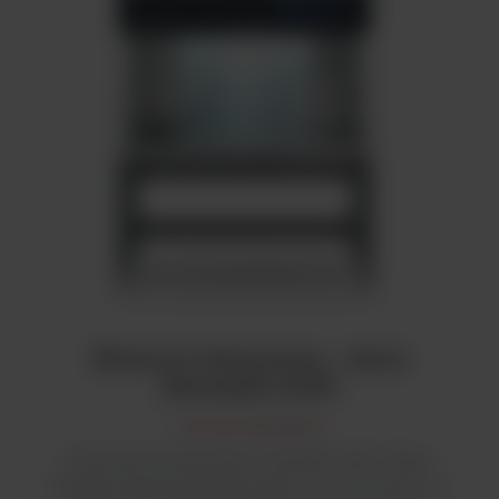
Komora laminarna - seria
Herasafe 2025
Komory laminarne
Nowa komora laminarna Herasafe 2025 II klasy
bezpieczeństwa biologicznego to nowoczesne i w