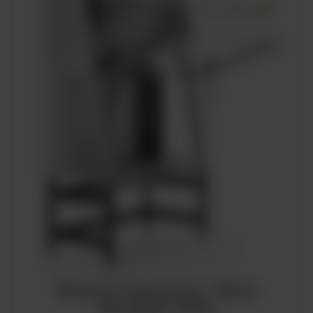
Komora laminarna - Seria
HeraSafe 2030i