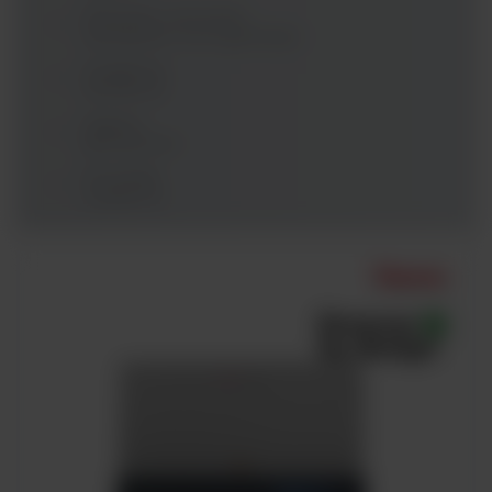
Mieszanie, wirowanie,
wytrząsanie, homogenizacja
Urządzenia
chłodnicze
Higiena
laboratorium
Pozostałe
urządzenia