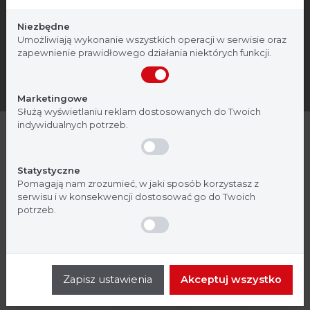
Strona, na której się znajdujesz, zawiera treści
przeznaczone dla profesjonalistów z branży
Niezbędne
medycznej. Potwierdź, że jesteś profesjonalistą:
Umożliwiają wykonanie wszystkich operacji w serwisie oraz
zapewnienie prawidłowego działania niektórych funkcji.
Nie jestem
Tak, jestem
Marketingowe
Służą wyświetlaniu reklam dostosowanych do Twoich
indywidualnych potrzeb.
Coris BioConcept
Statystyczne
Pomagają nam zrozumieć, w jaki sposób korzystasz z
Coris BioConcept z siedzibą w Belgii,
serwisu i w konsekwencji dostosować go do Twoich
potrzeb.
założona w 1996 roku, jest firmą średniej
wielkości specjalizującą się w
opracowywaniu, produkcji i sprzedaży
Zapisz ustawienia
Akceptuj wszystko
zestawów szybkiej diagnostyki do
wykrywania ludzkich patogenów zakaźnych