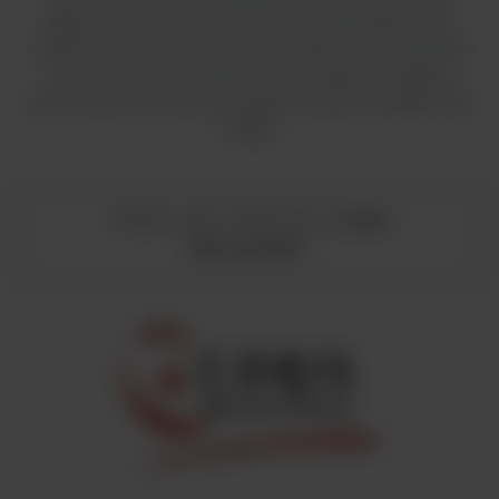
diagnostyczne do leczenia klinicznego głównych
zakażeń u ludzi i oporności na antybiotyki. Wszystkie
produkty Coris BioConcept spełniają wymagania
oznaczenia CE, a firma posiada również certyfikat ISO
13485.
PRZEGLĄDAJ PRODUKTY
CORIS
BIOCONCEPT