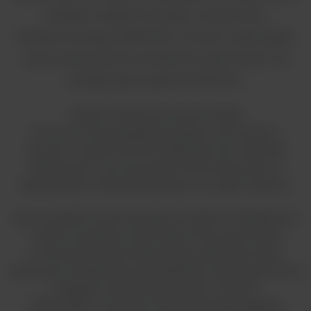
układu oddechowego i przewodu
pokarmowego (bakterie, wirusy i pasożyty)
oraz wykrywania markerów oporności na
antybiotyki (zakres RESIST).
Testy te oparte są na technologii
immunochromatografii przepływu bocznego z
użyciem cząstek złota koloidalnego lub mikrosfer
lateksowych. Są one powszechnie stosowane w
laboratoriach mikrobiologicznych na całym świecie.
Aby uzupełnić tę szeroką gamę szybkich i dokładnych
testów przepływu bocznego, firma opracowała
innowacyjną zautomatyzowaną platformę, która
wykonuje multipleksową amplifikację i detekcję PCR na
wkładzie mikroprzepływowym (system
TRAPIST®). Umożliwia ona zespołowe podejścia