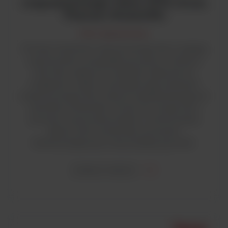
rozpuszczonego tlenu (DO) Orion
Thermo Scientific
Tlen rozpuszczony
Pomiary zawartości rozpuszczonego tlenu znajdują
zastosowanie w przypadku procesów, w których
ilość tlenu wpływa na szybkość reakcji lub ich
wydajność, a także w sytuacjach gdy zawartość
rozpuszczonego tlenu stanowi wskaźnik panujących
warunków środowiska. Pomiar ten stosuje się w
procesie oczyszczania ścieków, monitorowania
jakości wód w środowisku, procesach
biotechnologicznych oraz produkcji żywności.
ZOBACZ WIĘCEJ