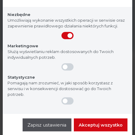
Serwis
Strona, na której się znajdujesz, zawiera treści
ArgentaLab
przeznaczone dla profesjonalistów z branży
Niezbędne
medycznej. Potwierdź, że jesteś profesjonalistą:
Umożliwiają wykonanie wszystkich operacji w serwisie oraz
Gwarantujemy Państwu pełne wsparcie
zapewnienie prawidłowego działania niektórych funkcji.
techniczne dla naszych urządzeń.
Nie jestem
Tak, jestem
Marketingowe
Służą wyświetlaniu reklam dostosowanych do Twoich
indywidualnych potrzeb.
Statystyczne
Pomagają nam zrozumieć, w jaki sposób korzystasz z
serwisu i w konsekwencji dostosować go do Twoich
Masz
potrzeb.
pytania?
Potrzebujesz konsultacji z naszym specjalistą?
Skontaktuj się z nami.
Zapisz ustawienia
Akceptuj wszystko