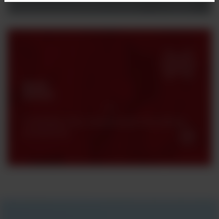
Strefa
klienta
Certyfikaty, karty charakterystyki oraz katalogi
produktowe