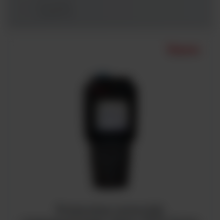
Pozostałe
urządzenia
Przenośne mierniki