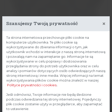
zastosowanie w przypadku procesów, w których
ilość tlenu wpływa na szybkość reakcji lub ich
wydajność, a także w sytuacjach gdy zawartość
×
rozpuszczonego tlenu stanowi wskaźnik panujących
Szanujemy Twoją prywatność
warunków środowiska. Pomiar ten stosuje się w
procesie oczyszczania ścieków, monitorowania
Ta strona internetowa przechowuje pliki cookie na
jakości wód w środowisku, procesach
komputerze użytkownika. Te pliki cookie są
biotechnologicznych oraz produkcji żywności.
wykorzystywane do zbierania informacji o tym, jak
użytkownik wchodzi w interakcje z naszą stroną internetową
i pozwalają nam na zapamiętanie go. Informacje te są
ZOBACZ WIĘCEJ
wykorzystywane w celu poprawy i dostosowania
przeglądania strony do potrzeb użytkownika oraz w celu
analizy i pomiarów dotyczących osób odwiedzających naszą
stronę internetową i inne media. Więcej informacji na temat
wykorzystywania plików cookie można znaleźć w naszej
Polityce prywatności i cookies
.
Strona przeznaczona dla
Jeśli odmówisz, Twoje informacje nie będą śledzone
podczas odwiedzania tej strony internetowej. Pojedynczy
profesjonalistów
plik cookie zostanie użyty w przeglądarce, aby zapamiętać
to ustawienie.