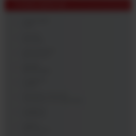
Produkty Argenta Lab
Diagnostyka
PCR
Komory
laminarne
Automatyzacja
laboratorium
Mierniki
laboratoryjne
Urządzenia
cieplne
Mieszanie, wirowanie,
wytrząsanie, homogenizacja
Urządzenia
chłodnicze
Higiena
laboratorium