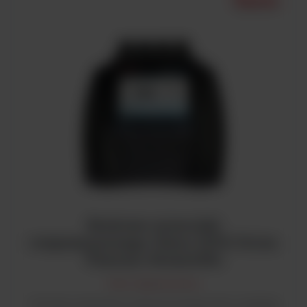
Stołowe mierniki
rozpuszczonego tlenu (DO) Orion
Thermo Scientific
Tlen rozpuszczony
Pomiary zawartości rozpuszczonego tlenu znajdują