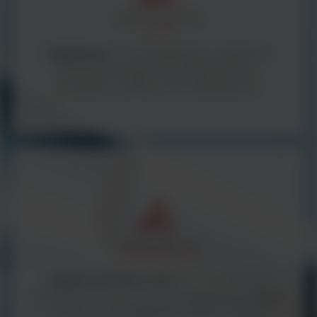
ArgentaLab -
to wysokiej jakości urządzenia i
sprzęt laboratoryjny oraz diagnostyczny -
wszystko z myślą o Twoim laboratorium.
Argenta Innovative Labs
(AIL) - we focus on
providing innovative and technologically advanced
products to the diagnostic market in the UK