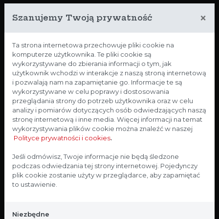
Rozwiązania i technologie dopasowane
×
Szanujemy Twoją prywatność
do potrzeb laboratoriów
Argenta
Ta strona internetowa przechowuje pliki cookie na
komputerze użytkownika. Te pliki cookie są
Lab
wykorzystywane do zbierania informacji o tym, jak
użytkownik wchodzi w interakcje z naszą stroną internetową
i pozwalają nam na zapamiętanie go. Informacje te są
wykorzystywane w celu poprawy i dostosowania
ZOBACZ WIĘCEJ
przeglądania strony do potrzeb użytkownika oraz w celu
analizy i pomiarów dotyczących osób odwiedzających naszą
stronę internetową i inne media. Więcej informacji na temat
wykorzystywania plików cookie można znaleźć w naszej
Polityce prywatności i cookies
.
Strona przeznaczona dla
Jeśli odmówisz, Twoje informacje nie będą śledzone
podczas odwiedzania tej strony internetowej. Pojedynczy
profesjonalistów
plik cookie zostanie użyty w przeglądarce, aby zapamiętać
to ustawienie.
Strona, na której się znajdujesz, zawiera treści
przeznaczone dla profesjonalistów z branży
Niezbędne