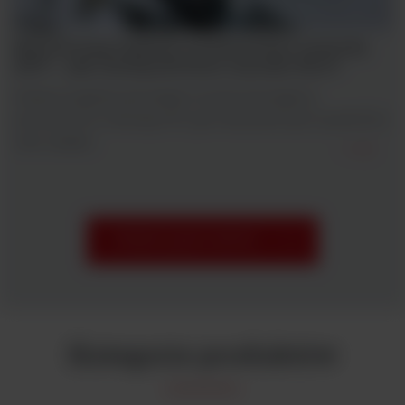
Monitoring higieny powierzchni metodą
ATP – jak interpretować wyniki RLU?
Artykuł wyjaśnia, jak działa monitoring higieny
powierzchni metodą ATP, jak interpretować wyniki RLU
oraz ustalać...
PRZEGLĄDAJ WPISY
Kategorie
produktów