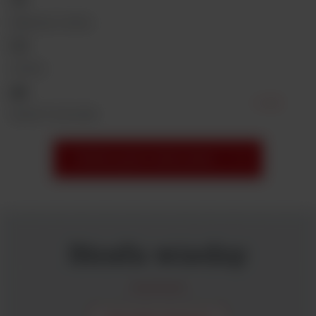
Webinar online
online
Jacek Tuchorski
PRZEGLĄDAJ SZKOLENIA
Strefa wiedzy