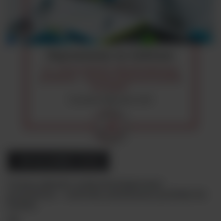
08 wrz 2026
/ 13:00
Ocena jakości mikrobiologicznej
powietrza – metody pobierania próbek do
badań