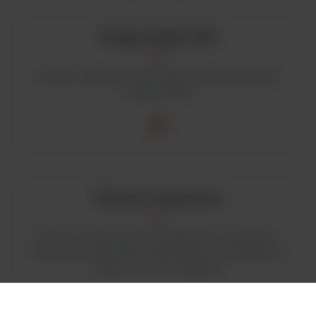
Diagnostyka
PCR
Sprzęt i systemy do biologii molekularnej (do
badań PCR)
Komory
laminarne
Komory z pionowym przepływem powietrza -
Seria Save 2020, MSC Advantage oraz MaxiSave
2030i Thermo Scientific