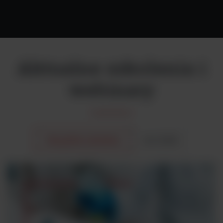
Aktualne szkolenia i
webinary
Wszystkie szkolenia
wrz 2026