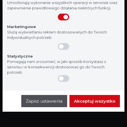
medycznej. Potwierdź, że jesteś profesjonalistą:
Umożliwiają wykonanie wszystkich operacji w serwisie oraz
zapewnienie prawidłowego działania niektórych funkcji.
Nie jestem
Tak, jestem
Marketingowe
Służą wyświetlaniu reklam dostosowanych do Twoich
indywidualnych potrzeb.
Statystyczne
Pomagają nam zrozumieć, w jaki sposób korzystasz z
serwisu i w konsekwencji dostosować go do Twoich
potrzeb.
Zapisz ustawienia
Akceptuj wszystko