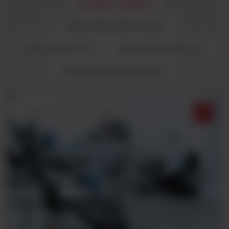
Wszystkie kategorie
Diagnostyka laboratoryjna
Diagnostyka POCT
Mikrobiologia kliniczna
Mikrobiologia przemysłowa
Mikrobiologia przemysłowa