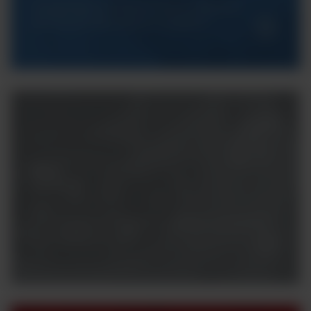
Gwarantujemy Państwu pełne wsparcie
techniczne dla naszych urządzeń.
Masz
pytania?
Potrzebujesz konsultacji z naszym specjalistą?
Skontaktuj się z nami.