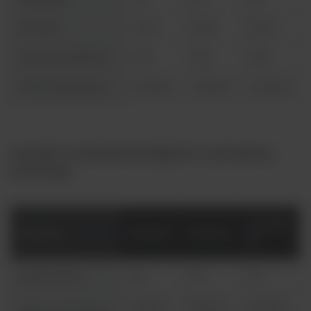
Moc (W)
1400
3060
3060
Zużycie energii (W)
275
389
448
Numer katalogowy
51028151
51028152
51028153
Suszarki o powiekszonej objętości z wymuszoną
konwekcją
OGS750-
Parametr
OMH400
OMH750
3P
Pojemność (L)
396
774
774
Od 50°C
Od 50°C
Od 50°C