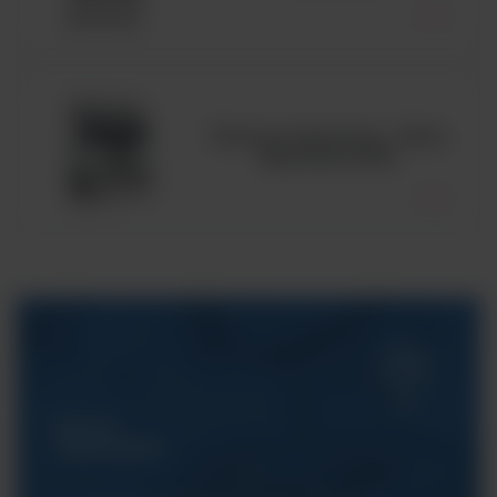
Komora laminarna - Seria
MaxiSafe 2030i
Serwis
ArgentaLab