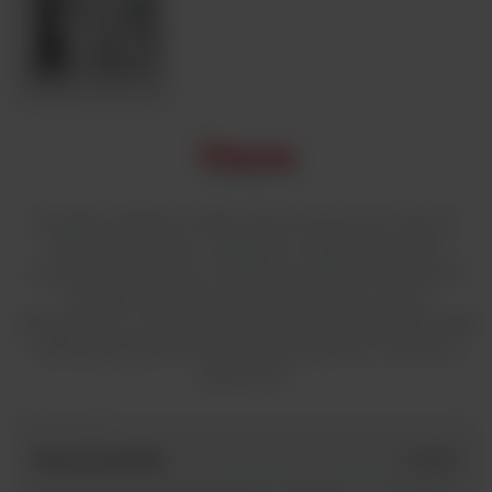
Suszarki Heratherm Advanced Protocol firmy Thermo
Scientifc to proste w obsłudze i solidnie wykonane
suszarki laboratoryjne z naturalnym bądź wymuszonym
obiegiem powietrza wyposażone są w szereg
dodatkowych, nowoczesnych rozwiązań, które zapewniają
większą dokładność pracy oraz dodatkowe możliwości
aplikacyjne.
Nazwa produktu
id SKU