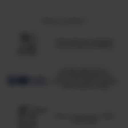
Zobacz podobne
Automatyczny analizator
hematologiczny BC6200
HUGH-LEIFSON OF
GLUCOSE MEDIUM, ISO,
pożywka OF medium zgodna
z ISO 21528, op. 500g
Komora laminarna - MSC
Advantage