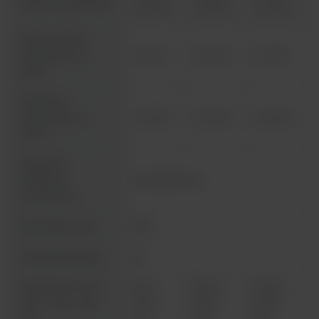
Zakres temperatury
do 250°C
do 250°C
do 300°C
Jednorodność
temperatury w
+/- 2,1°C
+/- 3,1°C
+/- 3,1°C
150°C
Stabilność
temperatury w
+/- 0,3°C
+/- 0,4°C
+/- 0,4°C
150°C
Regulacja
prędkości
Dwustopniowa
wentylatora
Ilość półek / max.
2/39
Udźwig półki (kg)
40
Wymiary komory
544 x
1004 x
1004 x
(szer. x wys. x gł.)
1335 x
1335 x
1335 x
mm
545
545
545