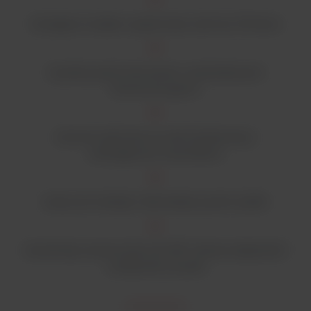
Dostępne modele o pojemności od 61 do 731 litrów
Czytelny panel sterowania z wyświetlaczem
fluorescencyjnym
Komora wykonana ze stali nierdzewnej z
zaokrąglonymi narożnikami
Łatwy do instalacji / deinstalacji system półek
Szeroki kąt otwarcia drzwi do 180° ułatwia załadunek /
rozładunek suszarki