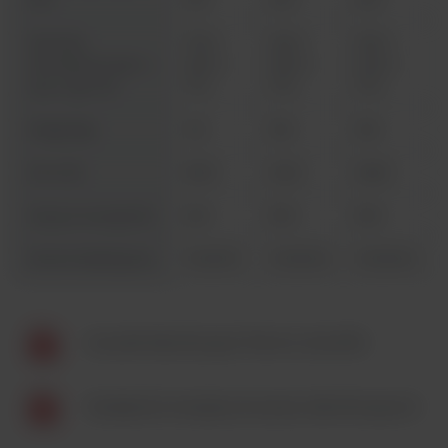
Wymiary
778 x
1261 x
1261 x
zewnętrzne (szer. x
1653 x
1653 x
1545 x
wys. x gł.) mm
770
770
770
Waga (kg)
135
185
185
Moc (W)
2990
3220
6380
Zużycie energii (W)
630
990
990
Numer katalogowy
51029331
51029345
51029345
Suszarki laboratoryjne Thermo Scientific
Wydajność energetyczna piecy laboratoryjnych.