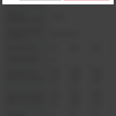
temperatury w 150°C
Stabilność
+/- 0,2°C
temperatury w 150°C
Regulacja prędkości
Pęciostopniowa
wentylatora
Ilość półek / max.
2/13
2/16
2/19
Udźwig półki (kg)
25
354 x
464 x
464 x
Wymiary komory
508 x
608 x
708 x
(szer. x wys. x gł.) mm
343
343
518
530 x
640 x
640 x
Wymiary zewnętrzne
755 x
855 x
955 x
(szer. x wys. x gł.) mm
565
565
738
Waga (kg)
44
55
69