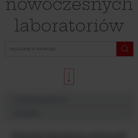
nowoczesnych
laboratoriów
Produkty Argenta Lab
Wyszukaj
Suszarki Heratherm Advanced