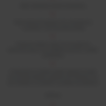
Alarm odchylenia wartości temperatury
Pięciostopniowa regulacja mocy wentylatora w
suszarkach z wymuszoną konwekcją
Możliwość dodania i zapisu do 10 programów
parametrów pracy w tym prędkości przyrostu i spadku
temperatury
Funkcja Boost umożliwia szybkie nagrzanie suszarki
bez potrzeby działania urządzenia 24/7 (funkcja ta nie
jest dostępna w suszarkach o powiększonej objętości)
Budowa: