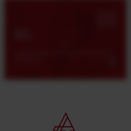
Strefa
klienta
Certyfikaty, karty charakterystyki oraz katalogi
produktowe