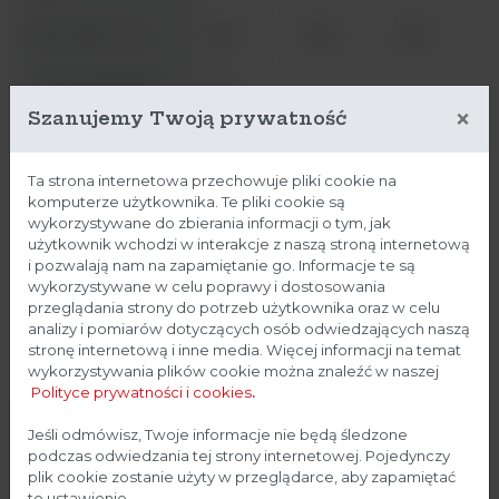
Ilość półek / max.
2/13
2/16
2/19
Udźwig półki (kg)
25
×
Szanujemy Twoją prywatność
Wymiary komory
438 x
438 x
328 x 480
(szer. x wys. x gł.)
580 x
680 x
x 389
mm
389
564
Ta strona internetowa przechowuje pliki cookie na
komputerze użytkownika. Te pliki cookie są
wykorzystywane do zbierania informacji o tym, jak
Wymiary
640 x
640 x
530 x 755
użytkownik wchodzi w interakcje z naszą stroną internetową
zewnętrzne (szer. x
865 x
955 x
x 565
i pozwalają nam na zapamiętanie go. Informacje te są
wys. x gł.) mm
565
738
wykorzystywane w celu poprawy i dostosowania
przeglądania strony do potrzeb użytkownika oraz w celu
Waga (kg)
44
55
69
analizy i pomiarów dotyczących osób odwiedzających naszą
stronę internetową i inne media. Więcej informacji na temat
wykorzystywania plików cookie można znaleźć w naszej
Moc (W)
1810
3100
3100
Polityce prywatności i cookies
.
Zużycie energii (W)
170
210
290
Strona przeznaczona dla
Jeśli odmówisz, Twoje informacje nie będą śledzone
podczas odwiedzania tej strony internetowej. Pojedynczy
profesjonalistów
Numer katalogowy
plik cookie zostanie użyty w przeglądarce, aby zapamiętać
(zewnętrza
to ustawienie.