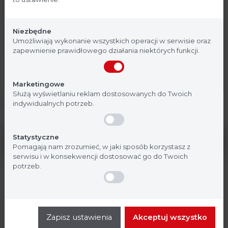
51028142
51028143
51028144
obudowa pokryta
Strona, na której się znajdujesz, zawiera treści
farbą)
przeznaczone dla profesjonalistów z branży
Niezbędne
medycznej. Potwierdź, że jesteś profesjonalistą:
Umożliwiają wykonanie wszystkich operacji w serwisie oraz
Numer katalogowy
51028709
51028711
51028712
zapewnienie prawidłowego działania niektórych funkcji.
Nie jestem
Tak, jestem
Marketingowe
Służą wyświetlaniu reklam dostosowanych do Twoich
Suszarki z wymuszoną konwekcją
indywidualnych potrzeb.
Statystyczne
Parametr
OMH60
OMH100
OMH180
Pomagają nam zrozumieć, w jaki sposób korzystasz z
serwisu i w konsekwencji dostosować go do Twoich
potrzeb.
Pojemność (L)
62
97
170
Od temperatury otoczenia +50°
Zakres temperatury
do +330°C
Zapisz ustawienia
Akceptuj wszystko
Jednorodność
+/- 1,5°C
+/- 1,3°C
+/- 1,5°C