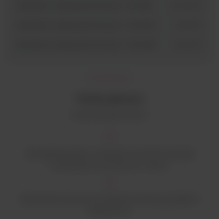
Heratherm Advanced Protocol - OGH60
51028709
Heratherm Advanced Protocol - OGH100
51028711
Heratherm Advanced Protocol - OGH180
51028712
Cechy główne
Kontrola parametrów:
Temperatura pracy w zakresie od +50°C powyżej
temperatury otoczenia do +330°C
Sterowanie za pomocą mikroprocesora przyciskiem
dotykowym