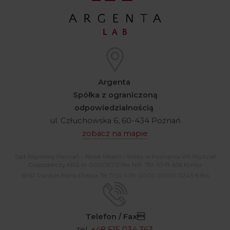
Argenta
Spółka z ograniczoną
odpowiedzialnością
ul. Człuchowska 6, 60-434 Poznań
zobacz na mapie
Sąd Rejonowy Poznań - Nowe Miasto i Wilda w Poznaniu VIII Wydział
Gospodarczy KRS nr 0000970784 NIP 781-10-11-656 Konto:
BNP Paribas Bank Polska 78 1750 1019 0000 0000 0243 8186
Telefon / Fax
tel.
+48 515 034 363