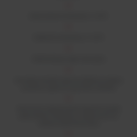
Jednorodność temperatury +/- 2,5°C
Stabilność temperatury +/- 0,3°C
Wielofunkcyjny zegar czasu pracy
Konwekcja naturalna zapewnia delikatny przepływ
powietrza i ogranicza wysychanie materiału
Wymuszony obieg powietrza zapewnia wysoką
jednorodność temperatury i szybki powrót do
zadanych parametrów pracy