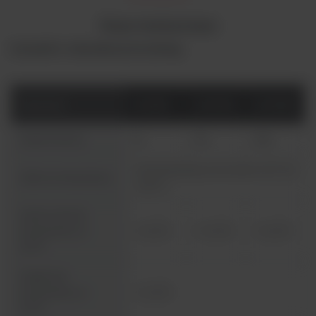
Dane techniczne
Suszarki z naturalną konwekcją
Parametr
OGH60
OGH100
OGH180
Pojemność (L)
61
99
168
Od temperatury otoczenia +50° do
Zakres temperatury
+330°C
Jednorodność
temperatury w
+/- 2,5°C
+/- 3,0°C
+/- 2,5°C
150°C
Stabilność
temperatury w
+/- 0,3°C
150°C